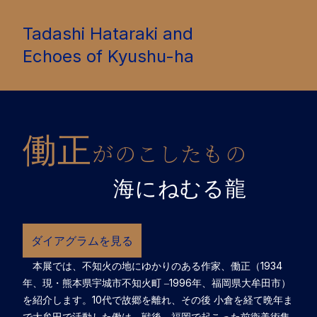
Tadashi Hataraki and
Echoes of Kyushu-ha
働正
がのこしたもの
海にねむる龍
ダイアグラムを見る
本展では、不知火の地にゆかりのある作家、働正（1934
年、現・熊本県宇城市不知火町 ‒1996年、福岡県大牟田市）
を紹介します。10代で故郷を離れ、その後 小倉を経て晩年ま
で大牟田で活動した働は、戦後、福岡で起こった前衛美術集