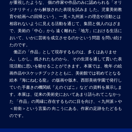
が重視したような、 個の作家や作品のみに認められる「オリ
ジナリティ」から解放された表現を試みま した。児童美術教
育や絵画への回帰という、一見＜九州派＞の理念や活動とは
相容れないように見える活動を通じて、集団と個人のはざま
で、美術の「中心」から 遠く離れた「地方」における生活に
おいて、いかに芸術を成立させるのかという問題 を問い続け
たのです。
働正の「作品」として現存するものは、多くはありませ
ん。しかし、残されたものから、 その生涯を通して貫いた表
現活動に思いを馳せることができます。本展では、晩年 の絵
画作品やスケッチブックとともに、美術館では初めてとなる
絵本『海にねむる龍』 の版画や版木、西部美術学園で発行し
ていた手書きの機関紙『えのぐばこ』など の資料を展示しま
す。本展は、従来の美術史においてあまり語られてこなかっ
た 「作品」の周縁に存在するものに目を向け、＜九州派＞や
＜前衛＞という言葉の 向こうにある、作家の足跡をたどるも
のです。