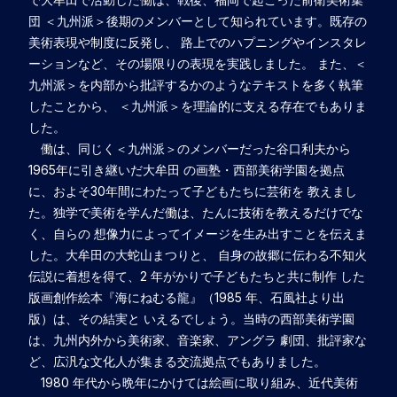
団 ＜九州派＞後期のメンバーとして知られています。既存の
美術表現や制度に反発し、 路上でのハプニングやインスタレ
ーションなど、その場限りの表現を実践しました。 また、＜
九州派＞を内部から批評するかのようなテキストを多く執筆
したことから、 ＜九州派＞を理論的に支える存在でもありま
した。
働は、同じく＜九州派＞のメンバーだった谷口利夫から
1965年に引き継いだ大牟田 の画塾・西部美術学園を拠点
に、およそ30年間にわたって子どもたちに芸術を 教えまし
た。独学で美術を学んだ働は、たんに技術を教えるだけでな
く、自らの 想像力によってイメージを生み出すことを伝えま
した。大牟田の大蛇山まつりと、 自身の故郷に伝わる不知火
伝説に着想を得て、2 年がかりで子どもたちと共に制作 した
版画創作絵本『海にねむる龍』（1985 年、石風社より出
版）は、その結実と いえるでしょう。当時の西部美術学園
は、九州内外から美術家、音楽家、アングラ 劇団、批評家な
ど、広汎な文化人が集まる交流拠点でもありました。
1980 年代から晩年にかけては絵画に取り組み、近代美術